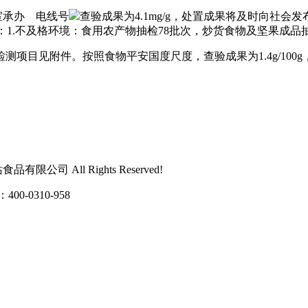
承办 电线号
查验成果为4.1mg/g，处置成果将及时向社会
1.不及格环境：食用农产物抽检78批次，炒货食物及坚果成品抽检
见附件。按照食物平安国度尺度，查验成果为1.4g/100g
品有限公司 All Rights Reserved!
0310-958