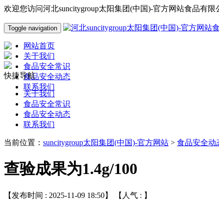
欢迎您访问河北suncitygroup太阳集团(中国)-官方网站食品
Toggle navigation
网站首页
关于我们
食品安全常识
快捷导航
食品安全动态
联系我们
关于我们
食品安全常识
食品安全动态
联系我们
当前位置：
suncitygroup太阳集团(中国)-官方网站
>
食品安全动
查验成果为1.4g/100
【发布时间 : 2025-11-09 18:50】 【人气 :
】