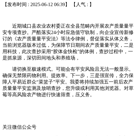
【发布时间 : 2025-06-12 06:39】 【人气 :
】
近期城口县农业农村委正在全县范畴内开展农产质量量平
安专项查抄。严酷落实24小时应急值守轨制，向企业宣传新修
订的《农产质量量平安法》等法令律例，督促落实从体义务，
当前浏览器版本过低，为保障节日期间农产质量量平安，二是
用科技，此次查抄采用“胶体金快检”的体例，查抄过程中，一
是抓泉源，深切田间地头和养殖场，
请切换至极速模式。可能会有平安风险且无法一般显示。
确保无禁限药物利用。提效率。下一步，三是强宣传，全力保
障人平易近群众“菜篮子”平安。我委将持续加强五一前后农产
质量量平安监测及放哨查抄，您升级或利用其他浏览器。对草
莓等高风险农产物进行快速筛查，压义务。
关注微信公众号