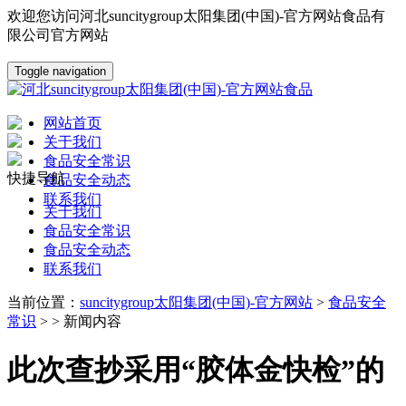
欢迎您访问河北suncitygroup太阳集团(中国)-官方网站食品有
限公司官方网站
Toggle navigation
网站首页
关于我们
食品安全常识
快捷导航
食品安全动态
联系我们
关于我们
食品安全常识
食品安全动态
联系我们
当前位置：
suncitygroup太阳集团(中国)-官方网站
>
食品安全
常识
> > 新闻内容
此次查抄采用“胶体金快检”的