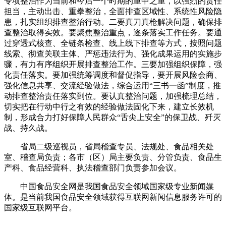
专项整治作为当前和今后一个时期的重中之重，以强烈的责任
担当，主动出击、重拳整治，全面排查区域性、系统性风险隐
患，扎实组织排查整治行动。二要真刀真枪解决问题，确保排
查整治取得实效。要聚焦整治重点，逐条落实工作任务。要通
过穿透式核查、全链条检查、线上线下排查等方式，按照问题
线索、彻查关联主体、严惩违法行为、强化成果运用的实施步
骤，有力有序组织开展排查整治工作。三要加强组织保障，强
化责任落实。要加强统筹调度和督促指导，要开展风险会商、
强化信息共享、交流经验做法，综合运用“三书一函”制度，推
动排查整治责任落实到位。要认真整治问题，加强梳理总结，
切实把在行动中行之有效的经验做法固化下来，建立长效机
制，形成合力打好保障人民群众“舌尖上安全”的保卫战、歼灭
战、持久战。
省局二级巡视员，省局稽查专员、法规处、食品相关处
室、稽查局负责；各市（区）局主要负责、分管负责、食品生
产科、食品经营科、执法稽查部门负责参加会议。
中国食品安全网是我国食品安全领域国家级专业新闻媒
体。是当前我国食品安全领域获得互联网新闻信息服务许可的
国家级互联网平台。