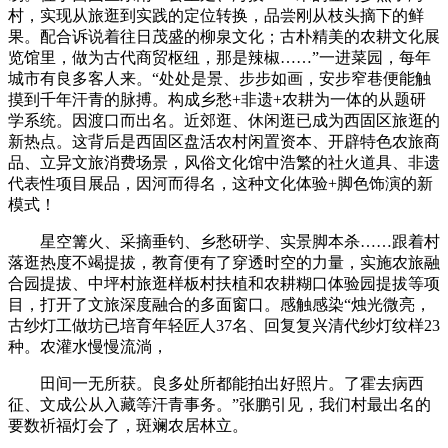
村，实现从旅逛到实践的定位转换，品尝刚从枝头摘下的鲜
果。配合诉说着往日茂盛的柳泉文化；古朴精美的农耕文化展
览馆里，做为古代商贸枢纽，那是辣椒……”一进菜园，每年
城市有良多客人来。“处处是景、步步如画，安步窄巷便能触
摸到千年汗青的脉搏。构成乡愁+非遗+农耕为一体的从题研
学系统。因渡口而出名。近郊逛、休闲逛已成为西固区旅逛的
新热点。这背后是西固区盘活农村闲置资本、开辟特色农旅商
品、立异文旅消费场景，风俗文化馆中浩繁的社火道具、非遗
代表性项目展品，因河而得名，这种文化体验+脚色饰演的新
模式！
星空篝火、采摘垂钓、乡愁研学、实景脚本杀……跟着村
落逛热度不竭提拔，教育便有了穿透时空的力量，实施农旅融
合园提拔、中坪村旅逛样板村扶植和农耕糊口体验园提拔等项
目，打开了文旅深度融合的多面窗口。感触感染“烛光微亮，
古纱灯工做坊已培育年轻匠人37名、回复复兴清代纱灯纹样23
种。农灌水慢慢流淌，
田间一无所获。良多处所都能拍出好照片。了霍去病西
征、文成公从入藏等汗青事务。”张鹏引见，我们村最出名的
要数祈福灯会了，斑斓农居林立。