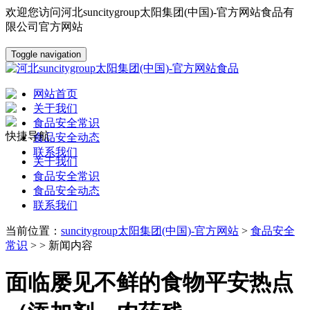
欢迎您访问河北suncitygroup太阳集团(中国)-官方网站食品有
限公司官方网站
Toggle navigation
网站首页
关于我们
食品安全常识
快捷导航
食品安全动态
联系我们
关于我们
食品安全常识
食品安全动态
联系我们
当前位置：
suncitygroup太阳集团(中国)-官方网站
>
食品安全
常识
> > 新闻内容
面临屡见不鲜的食物平安热点