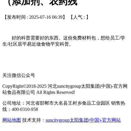
（添加剂、农药残
【发布时间 : 2025-07-16 06:39】 【人气 :
】
好的科普需要好的东西。这份免费材料包，想给员工/学
生/社区居平易近做食物平安科普。
关注微信公众号
CopyRight©2018-2025 河北suncitygroup太阳集团(中国)-官方网
站食品有限公司 All Rights Reserved!
公司地址：河北省邯郸市大名县王村乡食品工业园区 销售热
线：400-0310-958
网站地图
技术支持：
suncitygroup太阳集团(中国)-官方网站