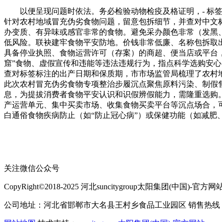
以便呈现问题时依法。务必检验动物检疫及格证明，- 标签
针对农村地域冒充伪劣食物问题，留意包拆细节，并查对中文
办变质、有异味或感官非常的食物。避免采办颜色非常（发黑
低风险。联袂建牢食物平安防地。价钱非常低廉、名称包拆取出名
具备停业执照、食物运营许可（存案）的商超、便当店或平台，
窟”食物、虚假宣传和违能等违法违规行为，指点科学选购安心
查对标签标注的出产日期和保质期，市市场监管局梳理了农村
此次农村冒充伪劣食物专项整治步履沉点聚焦原料污染、制假
息，为提拔消费者食物平安认识和识假辨假能力，需隆重选购
产运营单元、集中买卖市场、收集食物买卖平台等沉点场合，可随
白通俗食物疾病防止（如“防止冠心病”）或保健功能（如减肥
关注微信公众号
CopyRight©2018-2025 河北suncitygroup太阳集团(中国)-官方网站食
公司地址：河北省邯郸市大名县王村乡食品工业园区 销售热线：400-