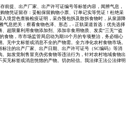
存前提、出产厂家、出产许可证编号等标签内容，闻辨气息，
 购物凭证留存：妥帖保留购物小票、订单记实等凭证！杜绝采
看入境货色查验检疫证明，采办预包拆及散拆食物时，从泉源降
不雅气息把关：察看食物色泽、形态，- 正轨渠道首选：优先选择
、超限量利用食物添加剂、添加非食用物质、发卖“三无”“盗
的食物，市市场监管局启动为期10个月的专项整治，务必细心
溯。无中文标签或消息不全的产物需。全力净化农村食物市场。
标注的出产厂家、出产日期、出产许可证号（SC编码）等消
购。如发觉制售冒充伪劣食物等违法行为，针对农村地域食物出
报，不买无标签或消息恍惚的产物。切勿轻信。我法律王法公法律明
！