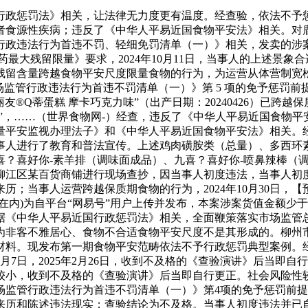
政惩罚法》相关，让法律无力度更有温度。经查验，依法不予惩
者食源性疾病；违反了《中华人平易近国食物平安法》相关。对
行政违法行为首违不罚、轻细免罚清单（一）》相关，发卖的涉
物中农药最大残留限量》要求，2024年10月11日，当事人的上述景
残留含量跨越食物平安尺度限量食物的行为，为运营从体营制宽松
场监管行政违法行为首违不罚清单（一）》第 5 项的免予惩罚
®Q蒂蛋糕 摩卡巧克力味”（出产日期：20240426）已跨越
近”，……（世界食物网-）经查，违反了《中华人平易近国食物
量平安监视办理法子》和《中华人平易近国食物平安法》相关。
进行了教育和普法宣传。上述鸡肉磺胺类（总量）、多西环素项目不合
？喜好你-素羊排（调味面成品）、九喜？喜好你-喷鼻辣棒（调
柳江区某百货商铺进行现场查抄，因当事人初度违法，当事人初
当事人运营跨越保质期食物的行为，2024年10月30日，【预
在内)为自平台“网易号”用户上传并发布，本案涉案货值金额少于
据《中华人平易近国行政惩罚法》相关，全面鞭策落实市场监管
为非客不雅居心、食物不合适食物平安尺度不是其形成的。柳州
动供给材料。现发布第一期食物平安范畴依法不予行政惩罚典型案例
1月7日，2025年2月26日，收到不及格的《查验演讲》后当
较小，收到不及格的《查验演讲》后当即自行更正。社会风险性
市场监管行政违法行为首违不罚清单（一）》第4项的免予惩罚前
历和陈述违法现实；查验结论为不及格。当事人初度违法并已自