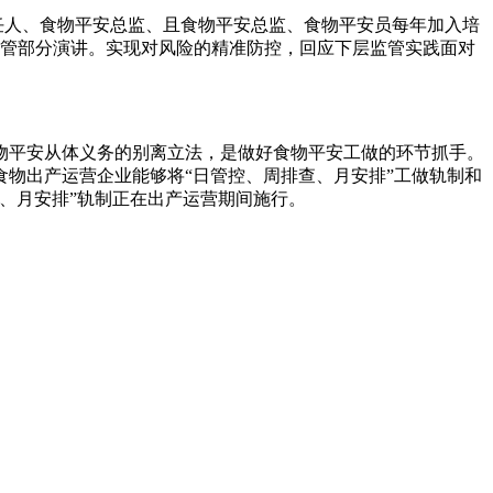
任人、食物平安总监、且食物平安总监、食物平安员每年加入培
场监管部分演讲。实现对风险的精准防控，回应下层监管实践面对
平安从体义务的别离立法，是做好食物平安工做的环节抓手。
物出产运营企业能够将“日管控、周排查、月安排”工做轨制和
、月安排”轨制正在出产运营期间施行。