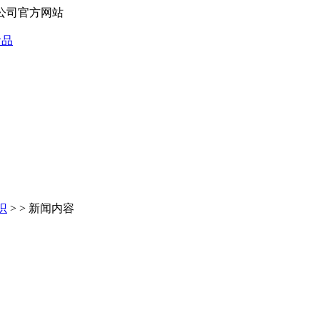
有限公司官方网站
识
> > 新闻内容