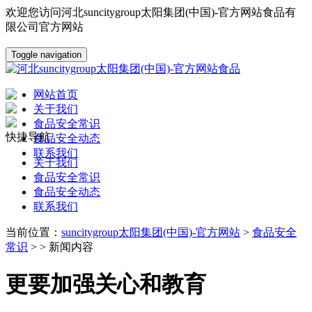
欢迎您访问河北suncitygroup太阳集团(中国)-官方网站食品有
限公司官方网站
Toggle navigation
网站首页
关于我们
食品安全常识
快捷导航
食品安全动态
联系我们
关于我们
食品安全常识
食品安全动态
联系我们
当前位置：
suncitygroup太阳集团(中国)-官方网站
>
食品安全
常识
> > 新闻内容
更要加强关心和教育