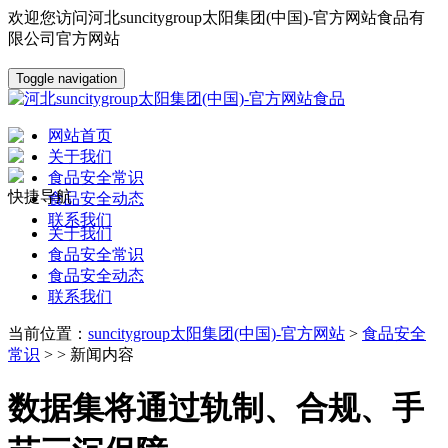
欢迎您访问河北suncitygroup太阳集团(中国)-官方网站食品有
限公司官方网站
Toggle navigation
网站首页
关于我们
食品安全常识
快捷导航
食品安全动态
联系我们
关于我们
食品安全常识
食品安全动态
联系我们
当前位置：
suncitygroup太阳集团(中国)-官方网站
>
食品安全
常识
> > 新闻内容
数据集将通过轨制、合规、手