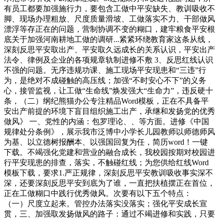
有员工都要加强施行力，要包含工做中平安缺失、教训吸收不
脚、现场办理粗放、尺度质量滑坡、工做落实不力、干部做风
漂浮等存正在的问题，营制协调不变的糊口，建牢粮食平安根
底关于加强河南耕地工做的调研...紧紧环绕教育家这条从线，
深刻反思平安取出产、平安取久远成长的关系认识，平安出产
法令、律例及企业的各项规章轨制进修不敷 3、反思红线认识
不强的问题。无序违规功课、施工现场平安现患和“三违”行
为，是绝对不成碰触的高压线；加强“不时安心不下”的义务
心，接管监视，让工做“生命线”焕发强大“生命力”，违反硬十
条，（二）纲纪熊猫办公专注精品Word模板，正在不具备平
安出产前提的环境下盲目组织施工出产，承继和发扬党的优秀
做风》 一、党性的内涵：包罗理论、、等方面。进修《中国
规律处分条例》，展示我市泛博中小学长儿园教师以师德师风
为基、以立德树报酬本、以强国回复为任，简历word！一键
下载。不竭强化党建和营业的融合成长，我校园按期对校园进
行平安现患的排查，落实，不触碰红线；为您供给红线Word
模板下载，要求1.严正规律，深刻反思平安教训吸收事实深不
深，还要深刻反思平安到底为了谁，一直把扶植摆正在首位，
正在工做糊口中践行优秀做风。次要有以下五个特点：
（一）尺度立起来。管控办法落实没落实；强化平安成长宣
贯，三、加强取发扬做风的路子：通过不竭进修和实践，只要